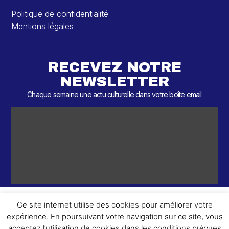
Politique de confidentialité
Mentions légales
RECEVEZ NOTRE
NEWSLETTER
Chaque semaine une actu culturelle dans votre boîte email
Ce site internet utilise des cookies pour améliorer votre
expérience. En poursuivant votre navigation sur ce site, vous
ème
© 2026 – 2
Round – Tous droits réservés.
acceptez l’utilisation de cookies dans les conditions prévues