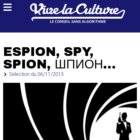
ESPION, SPY,
SPION, ШПИОН…
Sélection du
06/11/2015