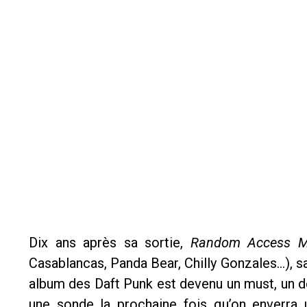
Dix ans après sa sortie,
Random Access M
Casablancas, Panda Bear, Chilly Gonzales…), sa
album des Daft Punk est devenu un must, un de
une sonde la prochaine fois qu’on enverra 