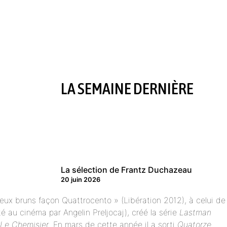
LA SEMAINE DERNIÈRE
La sélection de Frantz Duchazeau
20 juin 2026
veux bruns façon Quattrocento » (Libération 2012), à celui de
é au cinéma par Angelin Preljocaj), créé la série
Lastman
Le Chemisier
. En mars de cette année il a sorti
Quatorze