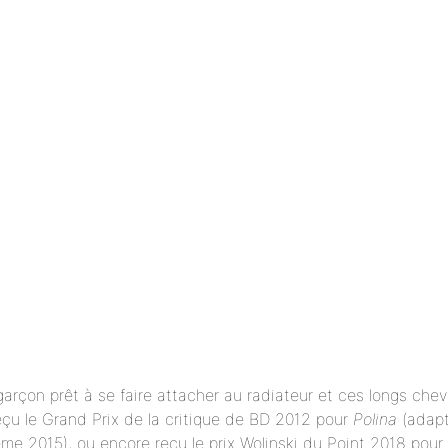
garçon prêt à se faire attacher au radiateur et ces longs che
reçu le Grand Prix de la critique de BD 2012 pour
Polina
(adapt
ulême 2015), ou encore reçu le prix Wolinski du Point 2018 pour