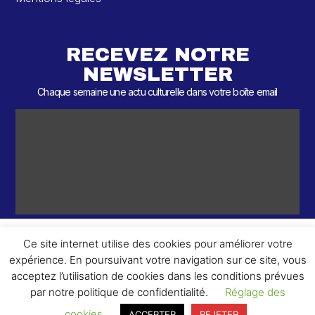
RECEVEZ NOTRE
NEWSLETTER
Chaque semaine une actu culturelle dans votre boîte email
Ce site internet utilise des cookies pour améliorer votre
expérience. En poursuivant votre navigation sur ce site, vous
ème
© 2026 – 2
Round – Tous droits réservés.
acceptez l’utilisation de cookies dans les conditions prévues
par notre politique de confidentialité.
Réglage des
cookies
ACCEPTER
REJETER