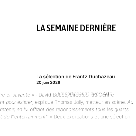
LA SEMAINE DERNIÈRE
La sélection de Frantz Duchazeau
20 juin 2026
En partenariat avec Arte
ire et savante
» : David Bobée, directeur du Centre
ent pour exister
, explique Thomas Jolly, metteur en scène.
Au
retenir, en lui offrant des rebondissements tous les quarts
t de l’“entertainment”.
» Deux explications et une sélection