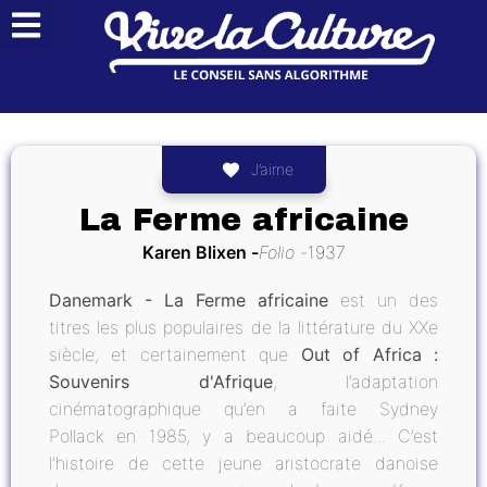
J’aime
La Ferme africaine
Karen Blixen
Folio
1937
Danemark -
La Ferme africaine
est un des
titres les plus populaires de la littérature du XXe
siècle, et certainement que
Out of Africa :
Souvenirs d'Afrique
, l’adaptation
cinématographique qu’en a faite Sydney
Pollack en 1985, y a beaucoup aidé... C’est
l’histoire de cette ​​jeune aristocrate danoise