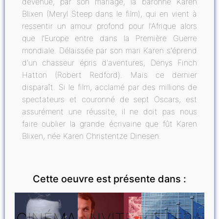
devenue, par son mariage, la baronne Karen
Blixen (Meryl Steep dans le film), qui en vient à
ressentir un amour profond pour l'Afrique alors
que l'Europe entre dans la Première Guerre
mondiale. Délaissée par son mari Karen s'éprend
d'un chasseur épris d'aventures, Denys Finch
Hatton (Robert Redford). Mais ce dernier
disparaît. Si le film, acclamé par des millions de
spectateurs et couronné de sept Oscars, est
assurément une réussite, il ne doit pas nous
faire oublier la grande écrivaine que fût Karen
Blixen, née Karen Christentze Dinesen.
Cette oeuvre est présente dans :
CINÉMA
INVITÉ
LITTÉRAT