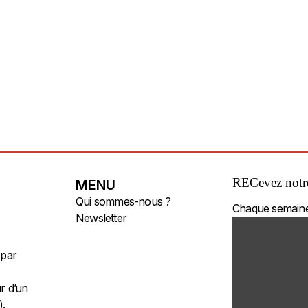
RECevez notre
MENU
Qui sommes-nous ?
Chaque semaine 
Newsletter
 par
Contact
Plan du site
r d’un
Accès Pro
).