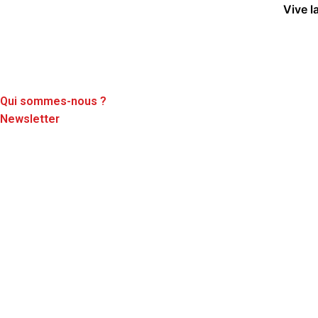
Aller
Vive l
au
contenu
Qui sommes-nous ?
Newsletter