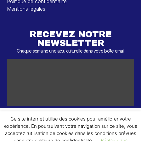
Politique de confidentialité
Mentions légales
RECEVEZ NOTRE
NEWSLETTER
Chaque semaine une actu culturelle dans votre boîte email
Ce site internet utilise des cookies pour améliorer votre
expérience. En poursuivant votre navigation sur ce site, vous
ème
© 2026 – 2
Round – Tous droits réservés.
acceptez l’utilisation de cookies dans les conditions prévues
par notre politique de confidentialité.
Réglage des