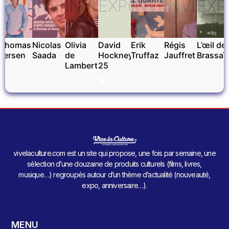
INVITÉ
INVITÉ
INVITÉ
EXPOSITIONS
INVITÉ
INVITÉ
EXP
Thomas
Nicolas
Olivia
David
Erik
Régis
L’œil de
Fersen
Saada
de
Hockney
Truffaz
Jauffret
Brassaï
Lamberterie
25
vivelaculture.com est un site qui propose, une fois par semaine, une
sélection d’une douzaine de produits culturels (films, livres,
musique…) regroupés autour d’un thème d’actualité (nouveauté,
expo, anniversaire…).
MENU