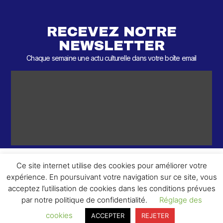
RECEVEZ NOTRE
NEWSLETTER
Chaque semaine une actu culturelle dans votre boîte email
Ce site internet utilise des cookies pour améliorer votre
expérience. En poursuivant votre navigation sur ce site, vous
ème
© 2026 – 2
Round – Tous droits réservés.
acceptez l’utilisation de cookies dans les conditions prévues
par notre politique de confidentialité.
Réglage des
cookies
ACCEPTER
REJETER