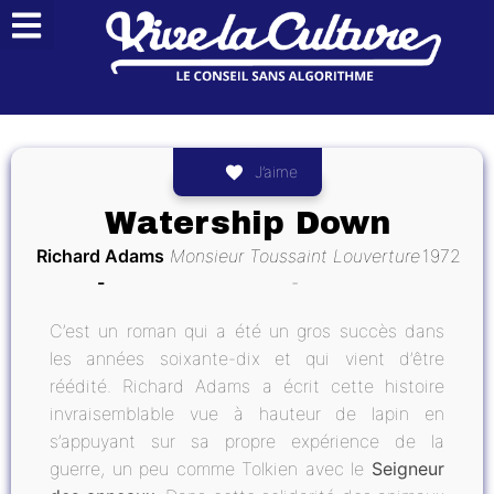
J’aime
Watership Down
Richard Adams
Monsieur Toussaint Louverture
1972
C’est un roman qui a été un gros succès dans
les années soixante-dix et qui vient d’être
réédité. Richard Adams a écrit cette histoire
invraisemblable vue à hauteur de lapin en
s’appuyant sur sa propre expérience de la
guerre, un peu comme Tolkien avec le
Seigneur