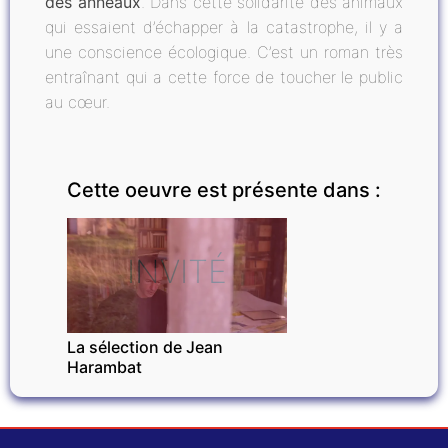
des anneaux
. Dans cette solidarité des animaux
qui essaient d’échapper à la catastrophe, il y a
une conscience écologique. C’est un roman très
entraînant qui a cette force de toucher le public
au cœur.
Cette oeuvre est présente dans :
INVITÉ
La sélection de Jean
Harambat