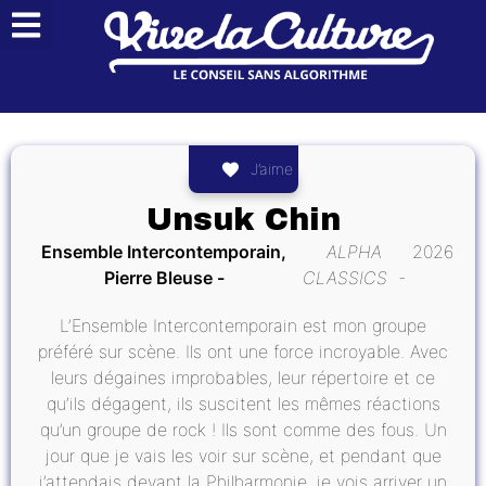
J’aime
Unsuk Chin
Ensemble Intercontemporain,
ALPHA
2026
Pierre Bleuse
CLASSICS
L’Ensemble Intercontemporain est mon groupe
préféré sur scène. Ils ont une force incroyable. Avec
leurs dégaines improbables, leur répertoire et ce
qu’ils dégagent, ils suscitent les mêmes réactions
qu’un groupe de rock ! Ils sont comme des fous. Un
jour que je vais les voir sur scène, et pendant que
j’attendais devant la Philharmonie, je vois arriver un