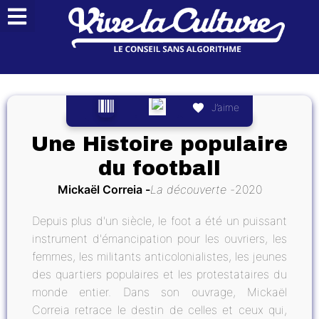
J’aime
Une Histoire populaire
du football
Mickaël Correia
La découverte
2020
Depuis plus d'un siècle, le foot a été un puissant
instrument d'émancipation pour les ouvriers, les
femmes, les militants anticolonialistes, les jeunes
des quartiers populaires et les protestataires du
monde entier. Dans son ouvrage, Mickaël
Correia retrace le destin de celles et ceux qui,