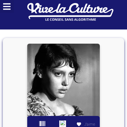
J’aime