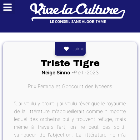
J’aime
Triste Tigre
Neige Sinno
P.o.l
2023
Prix Fémina et Goncourt des lycéens
“J'ai voulu y croire, j'ai voulu rêver que le royaume
de la littérature m'accueillerait comme n'importe
lequel des orphelins qui y trouvent refuge, mais
même à travers l'art, on ne peut pas sortir
vainqueur de l'abjection. La littérature ne m'a