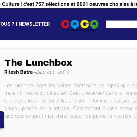
a Culture ! c'est 757 sélections et 8861 oeuvres choisies à l
NOUS ?
NEWSLETTER
The Lunchbox
Ritesh Batra
Blaq out
2013
Les lunchbox sont les boîtes contenant les repas que le
travail à l’heure du déjeuner. C’est une erreur dans la livra
la correspondance entre Ila, une jeune femme délaissée par
bourru, proche de la retraite. Comprenant qu'une erreur de 
lunchbox un petit mot, dans l'espoir de percer le mystère.