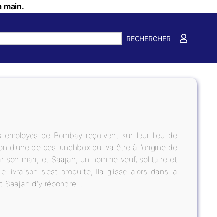
a main.
RECHERCHER
s employés de Bombay reçoivent sur leur lieu de
ison d'une de ces lunchbox qui va être à l’origine de
 son mari, et Saajan, un homme veuf, solitaire et
livraison s'est produite, Ila glisse alors dans la
 Et Saajan d’y répondre…