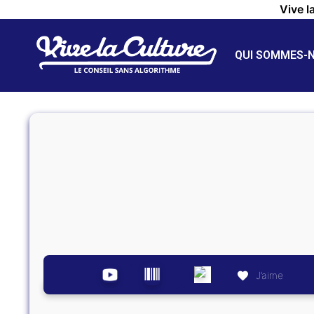
Vive l
QUI SOMMES-
J’aime