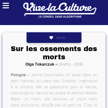
J’aime
Sur les ossements des
morts
Olga Tokarczuk
Libretto
2009
Pologne -
Janina Doucheyko vit seule dans un
petit hameau au cœur des Sudètes. Ingénieure
à la retraite, elle se passionne pour la nature,
l'astrologie et l'œuvre du poète et peintre William
Blake. Un matin, elle retrouve un voisin mort
dans sa cuisine, étouffé par un petit os. C'est le