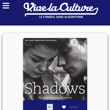
J’aime