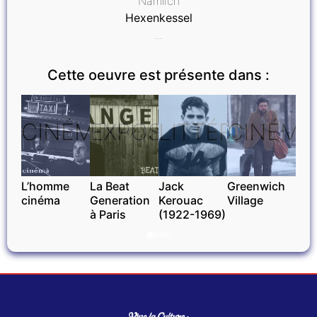
Nämlich
Hexenkessel
...
Cette oeuvre est présente dans :
CINÉMA
EXPOSITIONS
LITTÉRATURE
CINÉMA
L’homme
La Beat
Jack
Greenwich
cinéma
Generation
Kerouac
Village
à Paris
(1922-1969)