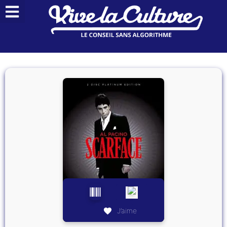
J’aime