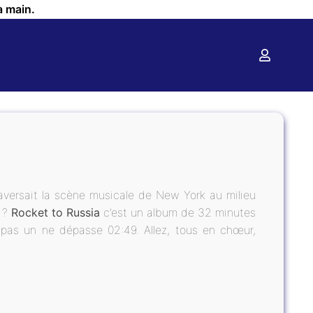
a main.
 traversait la scène musicale de New York au milieu
e ?
Rocket to Russia
c’est un album de 32 minutes
pas un ne dépasse 02:49. Allez, tous en chœur,