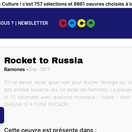
a Culture ! c'est 757 sélections et 8861 oeuvres choisies à l
NOUS ?
NEWSLETTER
Rocket to Russia
Ramones
Sire
1977
S’il ne devait rester qu’un nom pour illustrer l’énergie qui
des années soixante-dix, ce serait les Ramones. La preuv
et 12 secondes avec quatorze morceaux - tubes - dont 
SHEENA IS A PUNK ROCKER !
Cette oeuvre est présente dans :