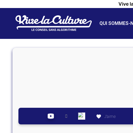
Vive l
QUI SOMMES-
J’aime