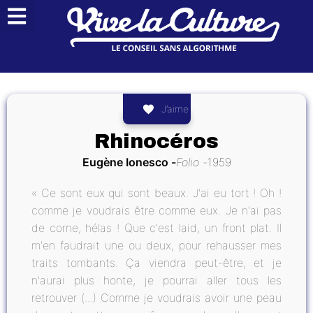
J’aime
Rhinocéros
Eugène Ionesco
Folio
1959
« Ce sont eux qui sont beaux. J'ai eu tort ! Oh !
comme je voudrais être comme eux. Je n'ai pas
de corne, hélas ! Que c'est laid, un front plat. Il
m'en faudrait une ou deux, pour rehausser mes
traits tombants. Ça viendra peut-être, et je
n'aurai plus honte, je pourrai aller tous les
retrouver (...) Comme je voudrais avoir une peau