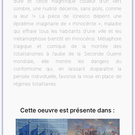
dure et cette magnifique couleur d'un vert
sombre, une nudité décente, sans poils, comme
la leur !» La pièce de Ionesco dépeint une
épidémie imaginaire de « rhinocérite », maladie
qui effraie tous les habitants d'une ville et les
métamorphose bientôt en rhinocéros. Métaphore
tragique et comique de la montée des
totalitarismes à l'aube de la Seconde Guerre
mondiale, elle montre les dangers du
conformisme qui, en laissant disparaître la
pensée individuelle, favorise la mise en place de
régimes totalitaires.
Cette oeuvre est présente dans :
LITTÉRATURE
CINÉMA