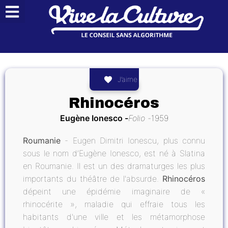
J’aime
Rhinocéros
Eugène Ionesco
Folio
1959
Roumanie
- Eugen Dimitri Ionescu, plus connu
sous le nom d’Eugène Ionesco, est né à Slatina
en Roumanie. Il est un des dramaturges les plus
importants du théâtre de l'absurde.
Rhinocéros
dépeint une épidémie imaginaire de «
rhinocérite », maladie qui effraie tous les
habitants d'une ville et les métamorphose