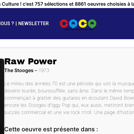
a Culture ! c'est 757 sélections et 8861 oeuvres choisies à l
NOUS ?
NEWSLETTER
Raw Power
The Stooges
1973
Le milieu des années 70 est une période qui voit la musique
devenir lourde, boursoufflée, sans âme. Dans le même tem
commençait à gratter des guitares en écoutant David Bowie
encore les Stooges d’Iggy Pop qui, eux aussi, mettront bie
succès commercial et une vie rock n’roll. Une page d’histoi
Cette oeuvre est présente dans :