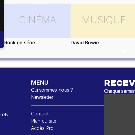
CINÉMA
MUSIQUE
Rock en série
David Bowie
RECEV
MENU
Qui sommes-nous ?
Chaque semaine
Newsletter
Contact
rels
Plan du site
Accès Pro