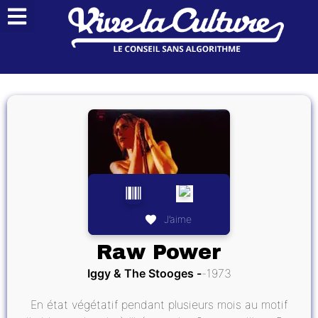
J’aime
Raw Power
Iggy & The Stooges
1973
En état végétatif pendant plusieurs mois au motif