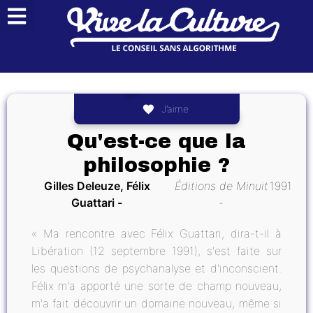
J’aime
Qu'est-ce que la
philosophie ?
Gilles Deleuze, Félix
Éditions de Minuit
1991
Guattari
« Ma rencontre avec Félix Guattari, dira-t-il à
Libération (12 septembre 1991), s'est faite sur
les questions de psychanalyse et d'inconscient.
Félix m'a apporté une sorte de champ nouveau,
m'a fait découvrir un domaine nouveau, même si