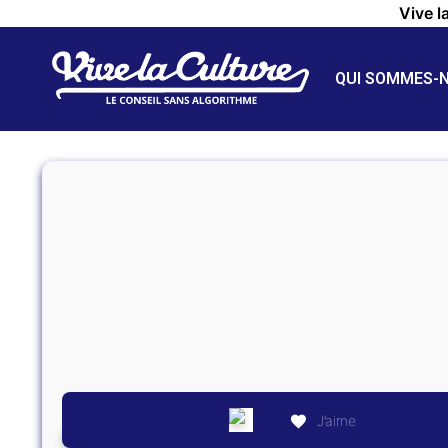
Vive l
QUI SOMMES-
J’aime