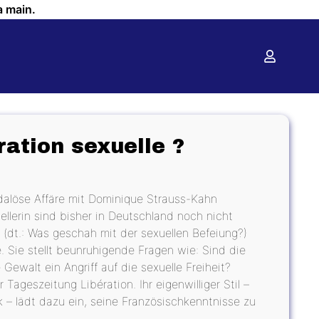
a main.
ration sexuelle ?
ndalöse Affäre mit Dominique Strauss-Kahn
ellerin sind bisher in Deutschland noch nicht
?“ (dt.: Was geschah mit der sexuellen Befeiung?)
. Sie stellt beunruhigende Fragen wie: Sind die
e Gewalt ein Angriff auf die sexuelle Freiheit?
 Tageszeitung Libération. Ihr eigenwilliger Stil –
 – lädt dazu ein, seine Französischkenntnisse zu