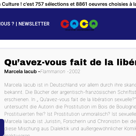
a Culture ! c'est 757 sélections et 8861 oeuvres choisies à l
NOUS ?
NEWSLETTER
Qu’avez-vous fait de la libé
Marcela Iacub
Flammarion
2002
Marcela Iacub ist in Deutschland vor allem durch ihre ska
bekannt. Die Bücher der argentisch-französischen Schriftst
erschienen. In „ Qu’avez-vous fait de la libération sexuelle
untersucht die Autorin die Prostitution im Bois de Boulogne
Prostituierten frei? Ist Prostitution unmoralisch? Ist sexuell
Marcela Iacub ist Juristin, Forscherin und Chronistin bei der
diese Mischung aus Dialektik und außergewöhnlicher Komik
reaktivieren.