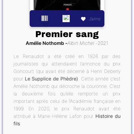
J’aime
Premier sang
Amélie Nothomb
Albin Michel
2021
Le Renaudot a été créé en 1926 par des
journalistes qui attendaient l’annonce du prix
Goncourt (qui avait été décerné à Henri Deberly
pour
Le Supplice de Phèdre)
. Cette année c’est
Amélie Nothomb qui décroche la couronne. C’est
la deuxième fois qu’elle remporte un prix
important après celui de l’Académie française en
1999. En 2020, le prix Renaudot avait été
attribué à Marie-Hélène Lafon pour
Histoire du
fils