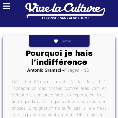
J’aime
Pourquoi je hais
l'indifférence
Antonio Gramsci
Rivages
1921
Haïr l'indifférence, c'est à la fois haïr
l'acceptation des choses comme elles vont et
détester la confiance faite aux experts, qui n'est
autre que la paresse qui contribue au cours des
choses. L'indignation ne suffit pas, si elle n'est
que simple mouvement du cœur. Elle commande