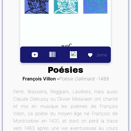
J’aime
Poésies
François Villon
Poésie Gallimard
1489
Ferré, Brassens, Reggiani, Lavilliers, mais aussi
Claude Debussy ou Olivier Messiaen ont chanté
et mis en musique les poèmes de François
Villon, ce poète du moyen-âge né François de
Montcorbier en 1431, et dont on perd la trace
vers 1463 après une vie aventureuse au cours