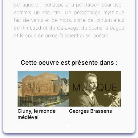
de laquelle il échappa à la pendaison pour avoir
commis un meurtre. Un personnage mythique
fait de vents et de mots, sorte de lointain aïeul
de Rimbaud et du Caravage, de quand la dague
et le coup de poing faisaient aussi poésie.
Cette oeuvre est présente dans :
EXPOSITIONS
MUSIQUE
Cluny, le monde
Georges Brassens
médiéval