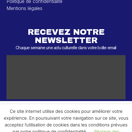
Politique de confidentialité
Mentions légales
RECEVEZ NOTRE
NEWSLETTER
Chaque semaine une actu culturelle dans votre boîte email
Ce site internet utilise des cookies pour améliorer votre
expérience. En poursuivant votre navigation sur ce site, vous
ème
© 2026 – 2
Round – Tous droits réservés.
acceptez l’utilisation de cookies dans les conditions prévues
par notre politique de confidentialité.
Réglage des