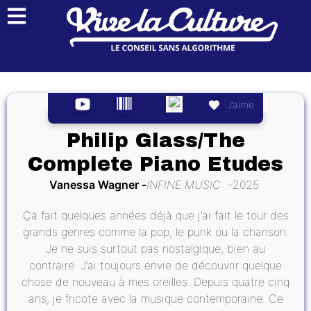
J’aime
Philip Glass/The
Complete Piano Etudes
Vanessa Wagner
INFINE MUSIC
2025
Ça fait quelques années déjà que j’ai fait le tour des
grands genres comme la pop, le punk ou la chanson.
Je ne suis surtout pas nostalgique, bien au
contraire. J’ai toujours envie de découvrir quelque
chose de nouveau à mes oreilles. Depuis quatre cinq
ans, je fricote avec la musique contemporaine. Ce