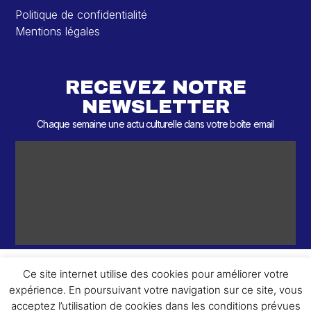
Politique de confidentialité
Mentions légales
RECEVEZ NOTRE
NEWSLETTER
Chaque semaine une actu culturelle dans votre boîte email
Ce site internet utilise des cookies pour améliorer votre
expérience. En poursuivant votre navigation sur ce site, vous
ème
© 2026 – 2
Round – Tous droits réservés.
acceptez l’utilisation de cookies dans les conditions prévues