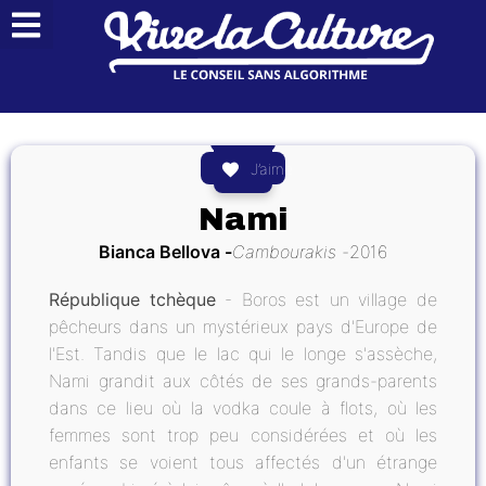
J’aime
Nami
Bianca Bellova
Cambourakis
2016
République tchèque
- Boros est un village de
pêcheurs dans un mystérieux pays d'Europe de
l'Est. Tandis que le lac qui le longe s'assèche,
Nami grandit aux côtés de ses grands-parents
dans ce lieu où la vodka coule à flots, où les
femmes sont trop peu considérées et où les
enfants se voient tous affectés d'un étrange