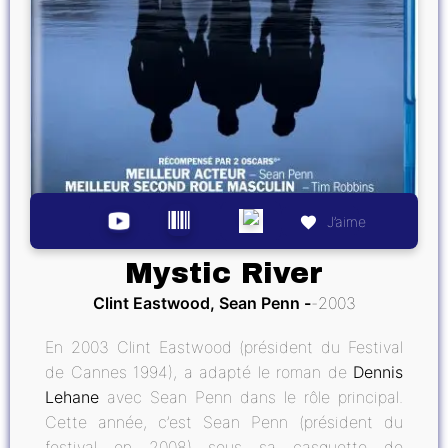
J’aime
Mystic River
Clint Eastwood, Sean Penn
2003
En 2003 Clint Eastwood (président du Festival
de Cannes 1994), a adapté le roman de
Dennis
Lehane
avec Sean Penn dans le rôle principal.
Cette année, c’est Sean Penn (président du
festival en 2008) sous sa casquette de