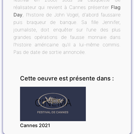
réalisateur qui revient à Cannes présenter
Flag
Day
, l’histoire de John Vogel, d'abord faussaire
puis braqueur de banque. Sa fille Jennifer,
journaliste, doit enquêter sur l'une des plus
grandes opérations de fausse monnaie dans
l'histoire américaine qu'il a lui-même commis.
Pas de date de sortie annoncée.
Cette oeuvre est présente dans :
CINÉMA
Cannes 2021