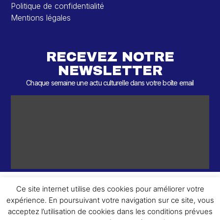
Politique de confidentialité
Mentions légales
RECEVEZ NOTRE
NEWSLETTER
Chaque semaine une actu culturelle dans votre boîte email
Ce site internet utilise des cookies pour améliorer votre
expérience. En poursuivant votre navigation sur ce site, vous
ème
© 2026 – 2
Round – Tous droits réservés.
acceptez l’utilisation de cookies dans les conditions prévues