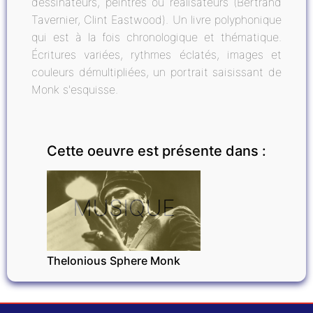
dessinateurs, peintres ou réalisateurs (Bertrand
Tavernier, Clint Eastwood). Un livre polyphonique
qui est à la fois chronologique et thématique.
Écritures variées, rythmes éclatés, images et
couleurs démultipliées, un portrait saisissant de
Monk s'esquisse.
Cette oeuvre est présente dans :
MUSIQUE
Thelonious Sphere Monk