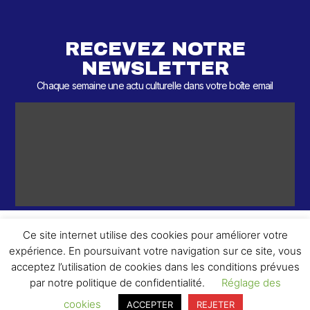
RECEVEZ NOTRE
NEWSLETTER
Chaque semaine une actu culturelle dans votre boîte email
Ce site internet utilise des cookies pour améliorer votre
expérience. En poursuivant votre navigation sur ce site, vous
ème
© 2026 – 2
Round – Tous droits réservés.
acceptez l’utilisation de cookies dans les conditions prévues
par notre politique de confidentialité.
Réglage des
cookies
ACCEPTER
REJETER