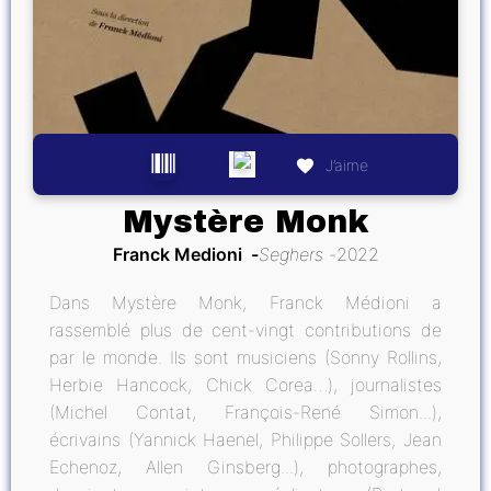
J’aime
Mystère Monk
Franck Medioni
Seghers
2022
Dans Mystère Monk, Franck Médioni a
rassemblé plus de cent-vingt contributions de
par le monde. Ils sont musiciens (Sonny Rollins,
Herbie Hancock, Chick Corea…), journalistes
(Michel Contat, François-René Simon...),
écrivains (Yannick Haenel, Philippe Sollers, Jean
Echenoz, Allen Ginsberg...), photographes,