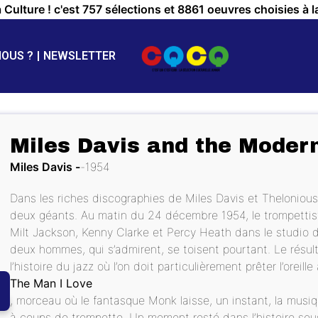
a Culture ! c'est 757 sélections et 8861 oeuvres choisies à l
NOUS ?
NEWSLETTER
Miles Davis and the Moder
Miles Davis
1954
Dans les riches discographies de Miles Davis et Thelonious 
deux géants. Au matin du 24 décembre 1954, le trompettist
Milt Jackson, Kenny Clarke et Percy Heath dans le studio 
deux hommes, qui s’admirent, se toisent pourtant. Le résul
l’histoire du jazz où l’on doit particulièrement prêter l’oreille
The Man I Love
, morceau où le fantasque Monk laisse, un instant, la musiqu
à coups de trompette. Un moment resté dans l’histoire so