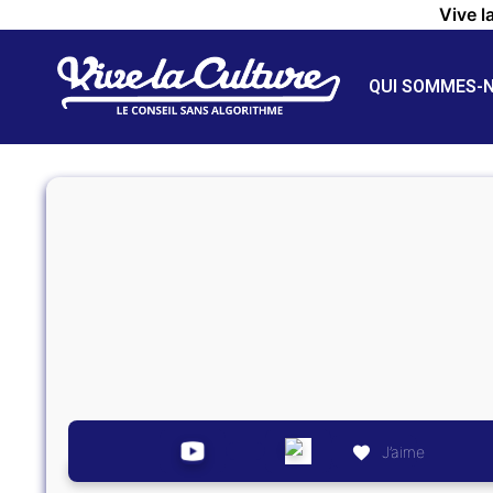
Vive l
QUI SOMMES-
J’aime