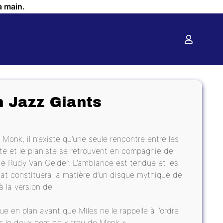
a main.
n Jazz Giants
Monk, il n’existe qu’une seule rencontre entre les
e et le pianiste se retrouvent en compagnie de
de Rudy Van Gelder. L’ambiance est tendue et les
tat constituera la matière d’un disque mythique de
 à la version de
e en plan avant que Miles ne le rappelle à l’ordre
us le doux nom de « trou de Monk »…