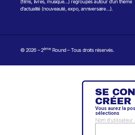
(films, livres, musique…) regroupés autour d’un thème
d’actualité (nouveauté, expo, anniversaire…).
ème
© 2026 – 2
Round – Tous droits réservés.
SE CO
CRÉER
Vous aurez la po
sélections
Nom d'utilisateur