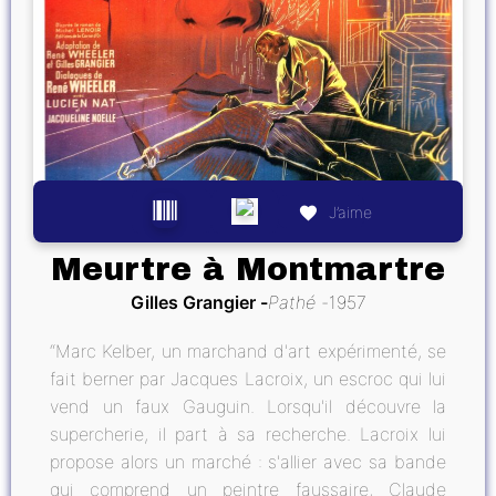
J’aime
Meurtre à Montmartre
Gilles Grangier
Pathé
1957
“Marc Kelber, un marchand d'art expérimenté, se
fait berner par Jacques Lacroix, un escroc qui lui
vend un faux Gauguin. Lorsqu'il découvre la
supercherie, il part à sa recherche. Lacroix lui
propose alors un marché : s'allier avec sa bande
qui comprend un peintre faussaire, Claude