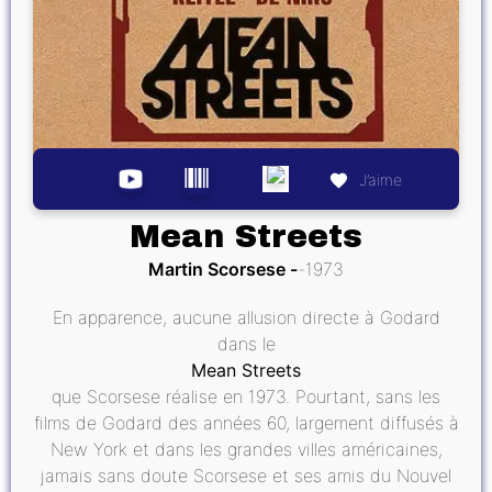
J’aime
Mean Streets
Martin Scorsese
1973
En apparence, aucune allusion directe à Godard
dans le
Mean Streets
que Scorsese réalise en 1973. Pourtant, sans les
films de Godard des années 60, largement diffusés à
New York et dans les grandes villes américaines,
jamais sans doute Scorsese et ses amis du Nouvel