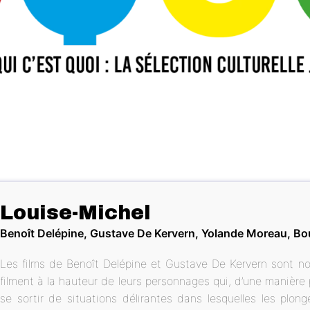
Louise-Michel
Benoît Delépine, Gustave De Kervern, Yolande Moreau, Bo
Les films de Benoît Delépine et Gustave De Kervern sont noir
filment à la hauteur de leurs personnages qui, d’une manière
se sortir de situations délirantes dans lesquelles les plon