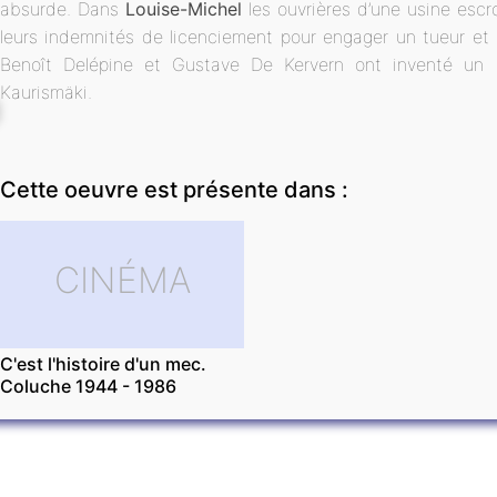
absurde. Dans
Louise-Michel
les ouvrières d’une usine esc
leurs indemnités de licenciement pour engager un tueur et l
Benoît Delépine et Gustave De Kervern ont inventé un out
Kaurismäki.
Cette oeuvre est présente dans :
CINÉMA
C'est l'histoire d'un mec.
Coluche 1944 - 1986