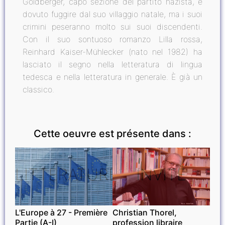
Goldberger, capo sezione del partito nazista, è
dovuto fuggire dal suo villaggio natale, ma i suoi
crimini peseranno molto sui suoi discendenti.
Con il suo sontuoso romanzo Lilla rossa,
Reinhard Kaiser-Mühlecker (nato nel 1982) ha
lasciato il segno nella letteratura di lingua
tedesca e nella letteratura in generale. È già un
classico.
Cette oeuvre est présente dans :
LITTÉRATURE
INVITÉ
L'Europe à 27 - Première
Christian Thorel,
Partie (A-I)
profession libraire