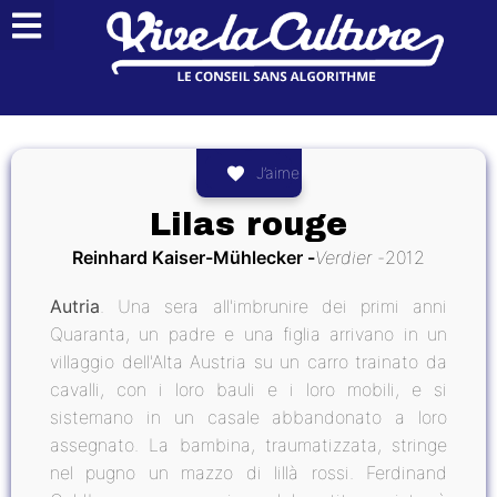
J’aime
Lilas rouge
Reinhard Kaiser-Mühlecker
Verdier
2012
Autria
. Una sera all'imbrunire dei primi anni
Quaranta, un padre e una figlia arrivano in un
villaggio dell'Alta Austria su un carro trainato da
cavalli, con i loro bauli e i loro mobili, e si
sistemano in un casale abbandonato a loro
assegnato. La bambina, traumatizzata, stringe
nel pugno un mazzo di lillà rossi. Ferdinand