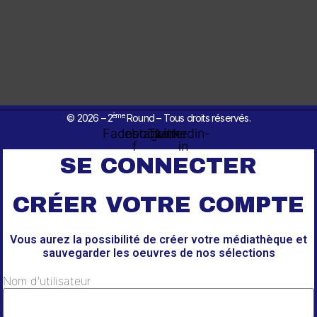
ème
© 2026 – 2
Round – Tous droits réservés.
Facebook-
Instagram
Twitter
Linkedin-
f
in
SE CONNECTER
CRÉER VOTRE COMPTE
Vous aurez la possibilité de créer votre médiathèque et
sauvegarder les oeuvres de nos sélections
Nom d'utilisateur