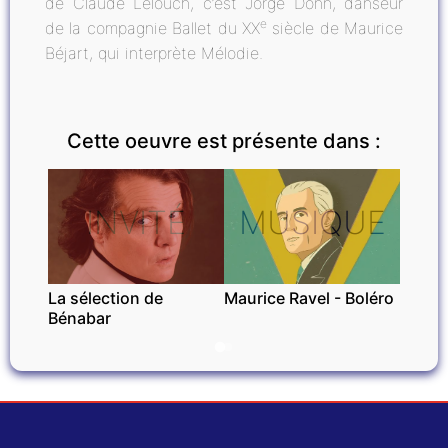
de Claude Lelouch, c’est Jorge Donn, danseur
e
de la compagnie Ballet du XX
siècle de Maurice
Béjart, qui interprète Mélodie.
Cette oeuvre est présente dans :
INVITÉ
MUSIQUE
La sélection de
Maurice Ravel - Boléro
Bénabar