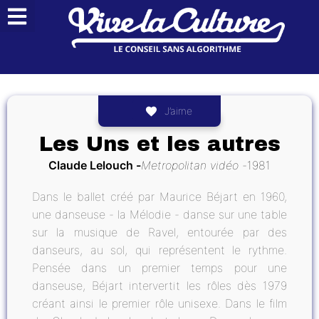
J’aime
Les Uns et les autres
Claude Lelouch
Metropolitan vidéo
1981
Dans le ballet créé par Maurice Béjart en 1960,
une danseuse - la Mélodie - danse sur une table
sur la musique de Ravel, entourée par des
danseurs, au sol, qui représentent le rythme.
Pensée dans un premier temps pour une
danseuse, Béjart intervertit les rôles dès 1979
créant ainsi le premier rôle unisexe. Dans le film