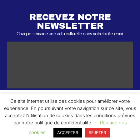
RECEVEZ NOTRE
NEWSLETTER
Chaque semaine une actu culturelle dans votre boîte email
Ce site internet utilise des cookies pour améliorer votre
expérience. En poursuivant votre navigation sur ce site, vous
ème
© 2026 – 2
Round – Tous droits réservés.
acceptez l’utilisation de cookies dans les conditions prévues
par notre politique de confidentialité.
Réglage des
cookies
ACCEPTER
REJETER