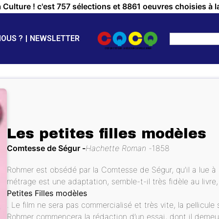
a Culture ! c'est 757 sélections et 8861 oeuvres choisies à l
NOUS ?
NEWSLETTER
Les petites filles modèles
Comtesse de Ségur
Hachette Roman
1858
Rohmer est obsédé par la Comtesse de Ségur, qu’il a lue à 
métrage est une adaptation, semble-t-il très fidèle au livre
Petites Filles modèles
. Le film ne sera pas commercialisé et très vite, la pellicul
Rohmer commencera la rédaction d’un essai, dont il demeu