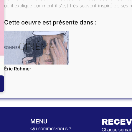
où il explique comment il s’est très souvent inspiré de ses 
Cette oeuvre est présente dans :
CINÉMA
Éric Rohmer
RECEV
MENU
Qui sommes-nous ?
Chaque semaine