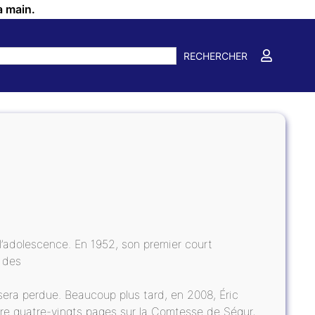
a main.
RECHERCHER
l’adolescence. En 1952, son premier court
, des
e sera perdue. Beaucoup plus tard, en 2008, Éric
re quatre-vingts pages sur la Comtesse de Ségur,