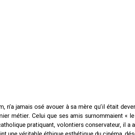
n’a jamais osé avouer à sa mère qu’il était devenu c
emier métier. Celui que ses amis surnommaient « 
tholique pratiquant, volontiers conservateur, il a 
vint une véritable éthique esthétique du cinéma, d