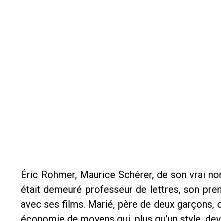
Éric Rohmer, Maurice Schérer, de son vrai nom, 
était demeuré professeur de lettres, son pr
avec ses films. Marié, père de deux garçons, ca
économie de moyens qui, plus qu’un style, de