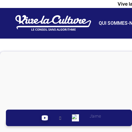
Vive l
QUI SOMMES-
J’aime