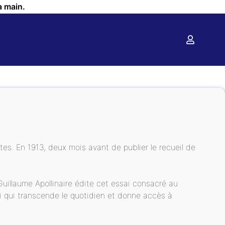
a main.
stes. En 1913, deux mois avant de publier le recueil de
uillaume Apollinaire édite cet essai consacré au
ui qui transcende le quotidien et donne accès à