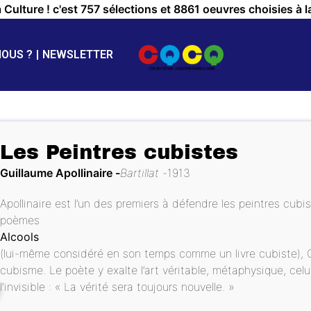
a Culture ! c'est 757 sélections et 8861 oeuvres choisies à l
NOUS ?
NEWSLETTER
Les Peintres cubistes
Guillaume Apollinaire
Bartillat
1913
Apollinaire est l’un des premiers à défendre les peintres cubi
poèmes
Alcools
(lui-même considéré en son temps comme un livre cubiste), G
cubisme. Le poète y exalte l’art véritable, métaphysique, cel
l’invisible : « La vérité sera toujours nouvelle. »