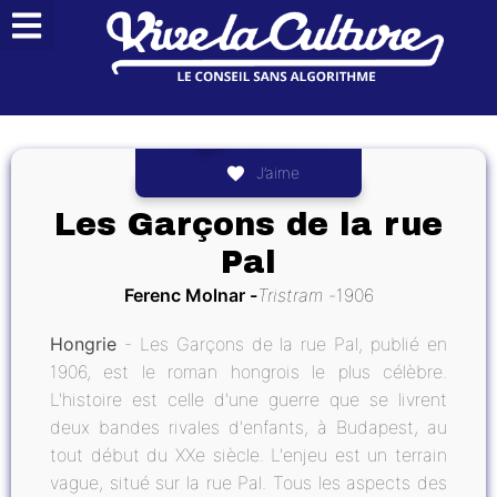
J’aime
Les Garçons de la rue
Pal
Ferenc Molnar
Tristram
1906
Hongrie
- Les Garçons de la rue Pal, publié en
1906, est le roman hongrois le plus célèbre.
L'histoire est celle d'une guerre que se livrent
deux bandes rivales d'enfants, à Budapest, au
tout début du XXe siècle. L'enjeu est un terrain
vague, situé sur la rue Pal. Tous les aspects des