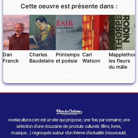
Cette oeuvre est présente dans :
INVITÉ
LITTÉRATURE
LITTÉRATURE
INVITÉ
EXPOS
Dan
Charles
Printemps
Carl
Mapplethorp
Franck
Baudelaire
et poésie
Watson
les fleurs
du mâle
vivelaculture.com est un site qui propose, une fois par semaine, une
sélection d’une douzaine de produits culturels (films, livres,
musique…) regroupés autour d’un thème d’actualité (nouveauté,