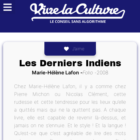
J’aime
Les Derniers Indiens
Marie-Hélène Lafon
Folio
2008
Chez Marie-Hélène Lafon, il y a comme chez
Pierre Michon ou Nicolas Clément, cette
rudesse et cette tendresse pour les lieux qu’elle
a quittés mais qui ne la quittent pas. A chaque
livre, elle est capable de revenir là-dessus, et
jamais on ne s’ennuie. Et le style ! Et la langue !
Qu’est-ce que c’est agréable de lire des mots