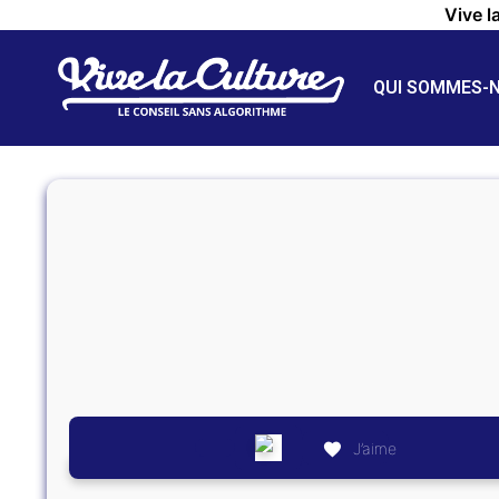
Vive l
QUI SOMMES-
J’aime